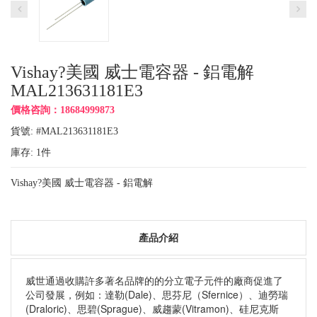
Vishay?美國 威士電容器 - 鋁電解
MAL213631181E3
價格咨詢：18684999873
貨號: #MAL213631181E3
庫存:
1
件
Vishay?美國 威士電容器 - 鋁電解
產品介紹
威世通過收購許多著名品牌的的分立電子元件的廠商促進了
公司發展，例如：達勒(Dale)、思芬尼（Sfernice）、迪勞瑞
(Draloric)、思碧(Sprague)、威趨蒙(Vitramon)、硅尼克斯