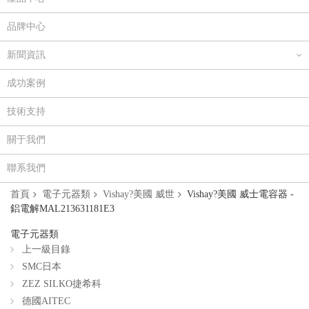
品牌中心
新聞資訊
成功案例
技術支持
關于我們
聯系我們
首頁
電子元器類
Vishay?美國 威世
Vishay?美國 威士電容器 -
鋁電解MAL213631181E3
電子元器類
上一級目錄
SMC日本
ZEZ SILKO捷希科
德國AITEC