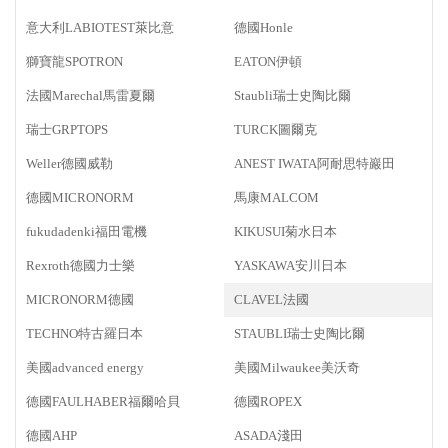
意大利LABIOTEST萊比意
德國Honle
獅寶龍SPOTRON
EATON伊頓
法國Marechal馬雷夏爾
Staubli瑞士史陶比爾
瑞士GRPTOPS
TURCK圖爾克
Weller德國威勒
ANEST IWATA阿耐思特巖田
德國MICRONORM
馬康MALCOM
fukudadenki福田電機
KIKUSUI菊水日本
Rexroth德國力士樂
YASKAWA安川日本
MICRONORM德國
CLAVEL法國
TECHNO特古羅日本
STAUBLI瑞士史陶比爾
美國advanced energy
美國Milwaukee美沃奇
德國FAULHABER福爾哈貝
德國ROPEX
德國AHP
ASADA淺田