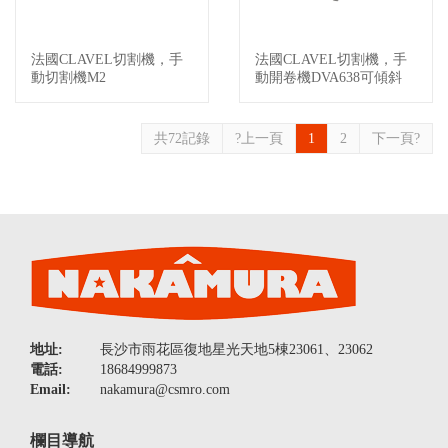
法國CLAVEL切割機，手
法國CLAVEL切割機，手
查看詳情
查看詳情
動切割機M2
動開卷機DVA638可傾斜
共72記錄
?上一頁
1
2
下一頁?
地址:
長沙市雨花區復地星光天地5棟23061、23062
電話:
18684999873
Email:
nakamura@csmro.com
欄目導航