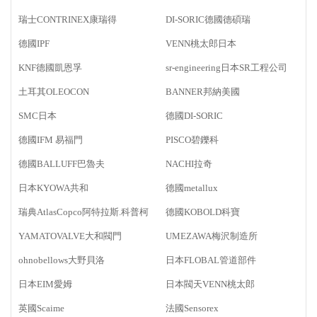
瑞士CONTRINEX康瑞得
DI-SORIC德國德碩瑞
德國IPF
VENN桃太郎日本
KNF德國凱恩孚
sr-engineering日本SR工程公司
土耳其OLEOCON
BANNER邦納美國
SMC日本
德國DI-SORIC
德國IFM 易福門
PISCO碧鑠科
德國BALLUFF巴魯夫
NACHI拉奇
日本KYOWA共和
德國metallux
瑞典AtlasCopco阿特拉斯.科普柯
德國KOBOLD科寶
YAMATOVALVE大和閥門
UMEZAWA梅沢制造所
ohnobellows大野貝洛
日本FLOBAL管道部件
日本EIM愛姆
日本閥天VENN桃太郎
英國Scaime
法國Sensorex