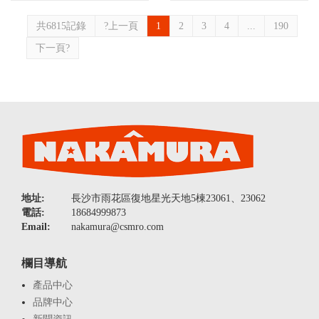
共6815記錄
?上一頁
1
2
3
4
...
190
下一頁?
地址:
長沙市雨花區復地星光天地5棟23061、23062
電話:
18684999873
Email:
nakamura@csmro.com
欄目導航
產品中心
品牌中心