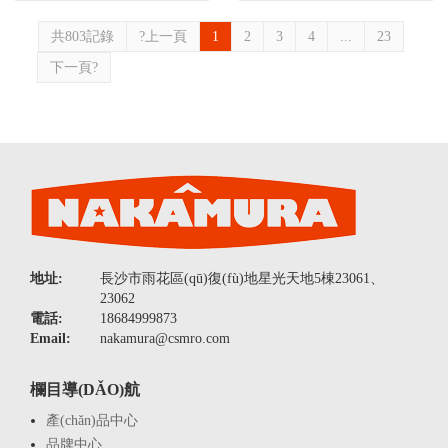
共803記錄
?上一頁
1
2
3
4
...
23
下一頁?
地址:
長沙市雨花區(qū)復(fù)地星光天地5棟23061、
23062
電話:
18684999873
Email:
nakamura@csmro.com
欄目導(DǍO)航
產(chǎn)品中心
品牌中心