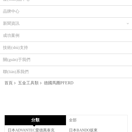
品牌中心
新聞資訊
成功案例
技術(shù)支持
關(guān)于我們
聯(lián)系我們
首頁
五金工具類
德國馬圈PFERD
分類
全部
日本ADVANTEC愛德萬泰克
日本BANDO坂東