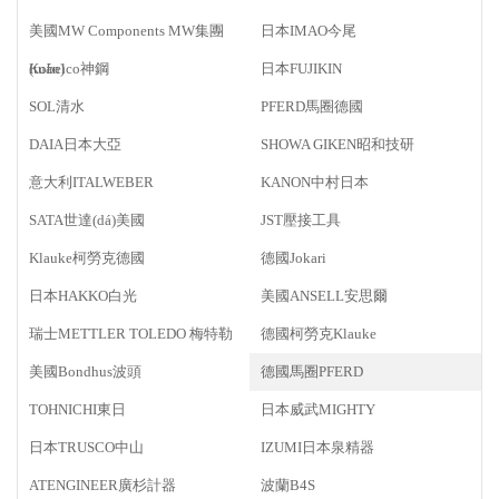
美國MW Components MW集團
日本IMAO今尾
(tuán)
Kobelco神鋼
日本FUJIKIN
SOL清水
PFERD馬圈德國
DAIA日本大亞
SHOWA GIKEN昭和技研
意大利ITALWEBER
KANON中村日本
SATA世達(dá)美國
JST壓接工具
Klauke柯勞克德國
德國Jokari
日本HAKKO白光
美國ANSELL安思爾
瑞士METTLER TOLEDO 梅特勒
德國柯勞克Klauke
美國Bondhus波頭
德國馬圈PFERD
TOHNICHI東日
日本威武MIGHTY
日本TRUSCO中山
IZUMI日本泉精器
ATENGINEER廣杉計器
波蘭B4S