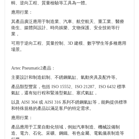
輯、逆向工程、質量檢驗等工具為一體。
應用行業：
其產品廣泛應用于制造業、汽車、航空航天、重工業、醫療
衛生、媒體與設計、時尚娛樂、文物保護、安全技術等行
業，
可用于逆向工程、質量控制、3D 建模、數字孿生等多種應用
場景。
Artec Pneumatic2產品：
主要設計和制造鋁制、不銹鋼氣缸、氣動夾具及配件等。
產品類型豐富，包括 ISO 15552、ISO 21287、ISO 6432 標準
氣缸，還有短行程和緊湊型氣缸、塞式氣缸，
以及 AISI 304 或 AISI 316 系列不銹鋼氣缸等，能夠提供標準
和特殊規格的產品以滿足客戶的特定需求。
應用行業：
產品應用于工業自動化領域，例如汽車制造、機械設備制
造、電力、石化、采礦、鋼鐵、有色金屬、電氣儀表制造等