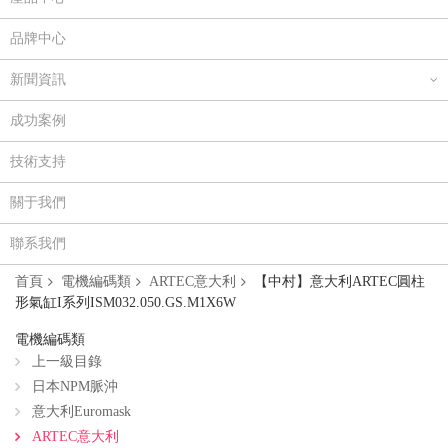
品牌中心
新聞資訊
成功案例
技術支持
關于我們
聯系我們
首頁
電機編碼類
ARTEC意大利
【中村】意大利ARTEC圓柱
形氣缸I系列ISM032.050.GS.M1X6W
電機編碼類
上一級目錄
日本NPM脈沖
意大利Euromask
ARTEC意大利